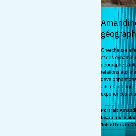
Amandine
géograph
Chercheuse affe
et des dynamiqu
géographe s’int
relations aux in
développant des
articulant enquêt
expériences et s
Portrait Amandi
Learn more abo
Job offers in C