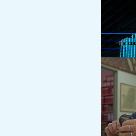
contribué à amél
communication n
Portrait Katarz
Learn more abo
Job offer in CD