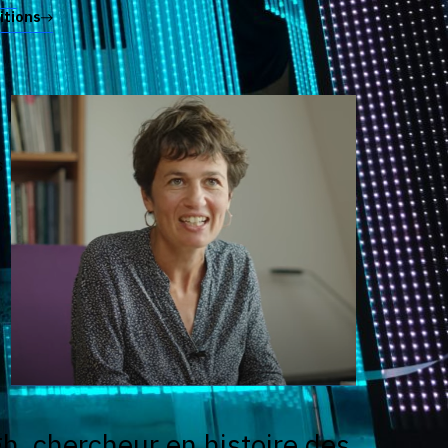
itions
s
h, chercheur en histoire des