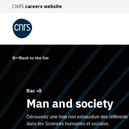
CNRS
careers website
TO
Back to the list
You
De
Pro
Bac +8
Man and society
Int
Découvrez une liste non exhaustive des différent
dans les Sciences humaines et sociales.