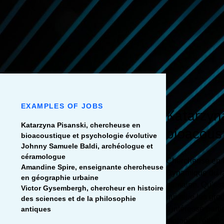
EXAMPLES OF JOBS
Katarzyn
Katarzyna Pisanski, chercheuse en
bioacoust
bioacoustique et psychologie évolutive
Johnny Samuele Baldi, archéologue et
céramologue
Chercheuse en b
Amandine Spire, enseignante chercheuse
Dynamique du la
en géographie urbaine
humaine. Qu’est-
Victor Gysembergh, chercheur en histoire
qui relie les g
des sciences et de la philosophie
s'intéresse part
antiques
biologie, l'éthol