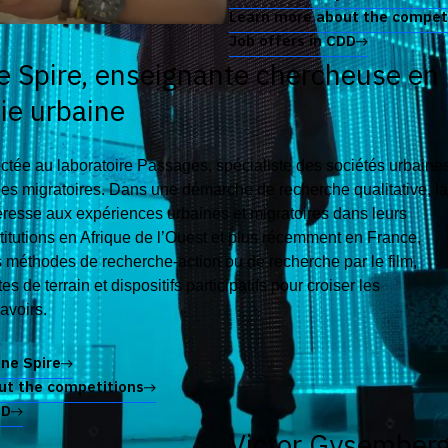
Learn more about the compet
Job offers in CDD
 Spire, enseignante chercheuse en
ie urbaine
ctée au laboratoire Passages, spécialiste des sociétés urbaine
es migratoires. Dans une démarche de recherche qualitative, la
éresse aux expériences urbaines et migratoires dans leurs
stitutions en Afrique de l’Ouest et plus récemment en France,
 méthodes de recherche-action ou de recherche par le film,
es de terrain et dispositifs participatifs pour croiser les
avoirs.
ne Spire
ut the competitions
DD
Victor Gysemberg