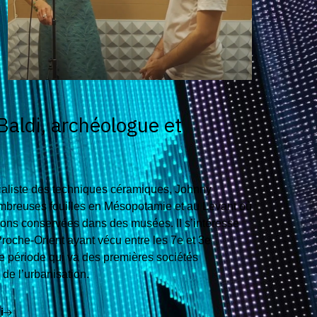
aldi, archéologue et
ialiste des techniques céramiques, Johnny
mbreuses fouilles en Mésopotamie et au Levant où
tions conservées dans des musées. Il s’intéresse
Proche-Orient ayant vécu entre les 7e et 3e
ne période qui va des premières sociétés
de l’urbanisation.
i