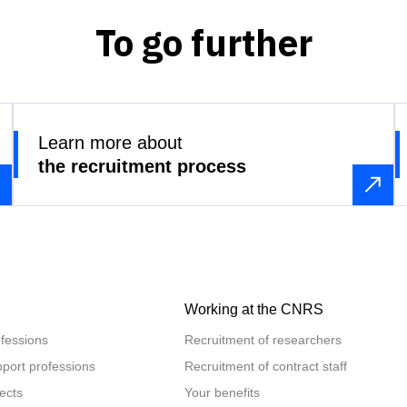
To go further
Learn more about
the recruitment process
Working at the CNRS
fessions
Recruitment of researchers
port professions
Recruitment of contract staff
ects
Your benefits