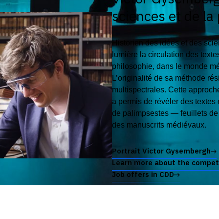
sciences et de la
Historien des idées et des sci
lumière la circulation des text
philosophie, dans le monde mé
L’originalité de sa méthode r
multispectrales. Cette approche
a permis de révéler des textes
de palimpsestes — feuillets de
des manuscrits médiévaux.
Portrait Victor Gysembergh
Learn more about the compet
Job offers in CDD