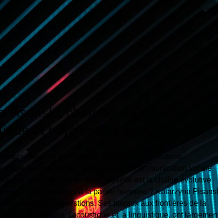
a Pisanski, chercheuse en
ique et psychologie évolutive
ioacoustique et psychologie évolutive au laboratoire
ngage, spécialiste de l’évolution de la communication vocale
ce que notre voix dit de nous ? Quelle est la chaîne évolutive
rognements des animaux à la parole humaine ? Katarzyna Pisans
iculièrement à ces questions. Ses travaux aux frontières de la
ogie, la psychologie, l'acoustique et la linguistique, ont largemen