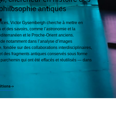
 philosophie antiques
ences, Victor Gysembergh cherche à mettre en
es et des savoirs, comme l’astronomie et la
diterranéen et le Proche-Orient anciens.
éside notamment dans l’analyse d’images
, fondée sur des collaborations interdisciplinaires,
 et des fragments antiques conservés sous forme
 parchemin qui ont été effacés et réutilisés — dans
itions