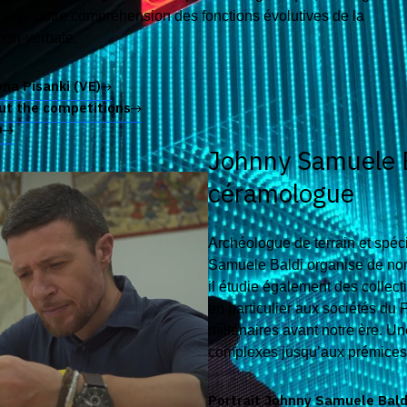
iorer notre compréhension des fonctions évolutives de la
on-verbale.
yna Pisanki (VE)
ut the competitions
D
Johnny Samuele B
céramologue
Archéologue de terrain et spéc
Samuele Baldi organise de no
il étudie également des collec
en particulier aux sociétés du 
millénaires avant notre ère. U
complexes jusqu’aux prémices 
Portrait Johnny Samuele Bald