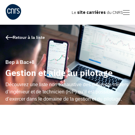
Le
site carrières
du CNRS
Retour à la liste
Bep à Bac+8
Gestion et aide au pilotage
Découvrez une liste non exhaustive des différents métiers
d’ingénieur et de technicien (H/F) qu’il est possible
d’exercer dans le domaine de la gestion et du pilotage.