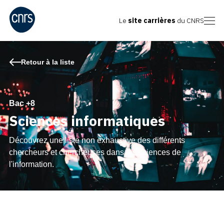
Le
site carrières
du CNRS
Retour à la liste
Bac +8
Sciences informatiques
Découvrez une liste non exhaustive des différents
chercheurs et chercheuses dans les sciences de
l'information.