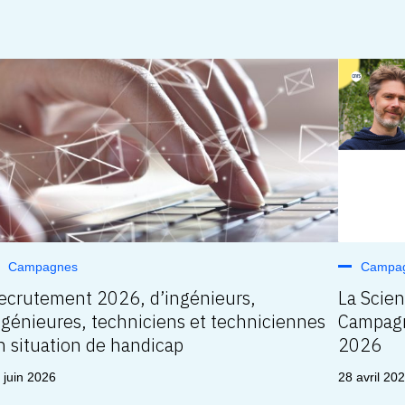
Campagnes
Campa
ecrutement 2026, d’ingénieurs,
La Scie
ngénieures, techniciens et techniciennes
Campagn
n situation de handicap
2026
 juin 2026
28 avril 20