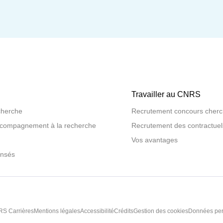
Travailler au CNRS
cherche
Recrutement concours cherc
ccompagnement à la recherche
Recrutement des contractuel
Vos avantages
ensés
S Carrières
Mentions légales
Accessibilité
Crédits
Gestion des cookies
Données per