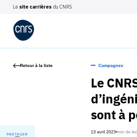
Le
site carrières
du CNRS
VO
Campagnes
Retour à la liste
Vot
Le CNRS
Acc
d’ingén
Sél
Mob
sont à p
13 avril 2023
•
min de le
PARTAGER